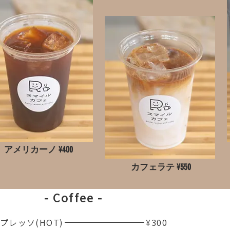
アメリカーノ ¥400
カフェラテ ¥550
- Coffee -
スプレッソ(HOT)
¥300