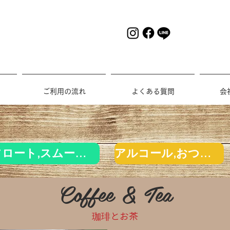
ご利用の流れ
よくある質問
会
フロート,スムージー
アルコール,おつまみ
​Coffee & Tea
珈琲とお茶